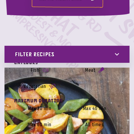
FILTER RECIPES
Category
Fish
Meat
Vegetarian
Maximum duration
Max 20 min
Max 40 min
Max 60 min
All times