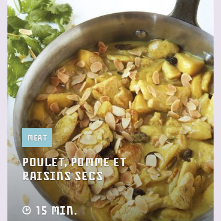
Meat
Poulet, pomme et
raisins secs
15 min.