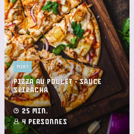
Meat
Pizza au poulet - sauce
sriracha
25 min.
4 Personnes