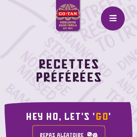
Recettes
préférées
Hey ho, let's '
GO
'
REPAS ALÉATOIRE