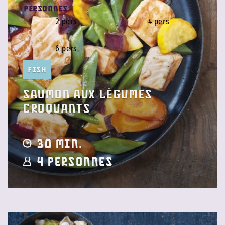
Personnes
2 pers
4 pers
6 pers
Fish
Saumon aux légumes
croquants
30 min.
4 Personnes