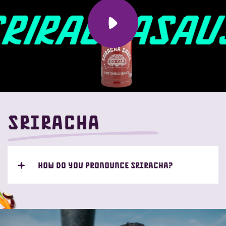
Sriracha
How do you pronounce Sriracha?