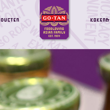
oducten
Koken&