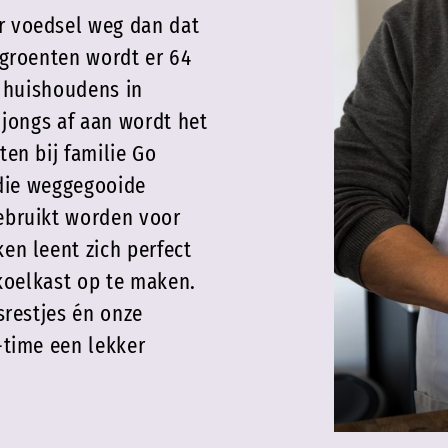
 voedsel weg dan dat
 groenten wordt er 64
r huishoudens in
 jongs af aan wordt het
en bij familie Go
 die weggegooide
ebruikt worden voor
en leent zich perfect
 koelkast op te maken.
srestjes én onze
-time een lekker