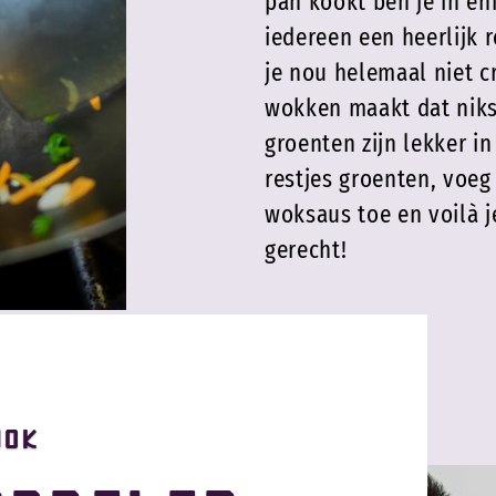
pan kookt ben je in en
iedereen een heerlijk r
je nou helemaal niet c
wokken maakt dat niks 
groenten zijn lekker in
restjes groenten, voeg
woksaus toe en voilà j
gerecht!
Wok