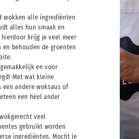
et wokken alle ingrediënten
udt alles hun smaak en
 hierdoor krijg je veel meer
n en behouden de groenten
bite.
 gemakkelijk en voor
egd! Met wat kleine
s een andere woksaus of
meteen een heel ander
 wokgerecht veel
roentes gebruikt worden
verse ingrediënten. Mocht je