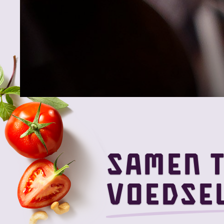
Samen 
voedse