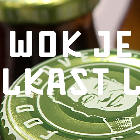
Wok je
lkast 