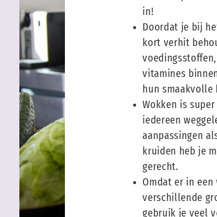
in!
Doordat je bij h
kort verhit beho
voedingsstoffen,
vitamines binne
hun smaakvolle 
Wokken is super
iedereen weggel
aanpassingen al
kruiden heb je 
gerecht.
Omdat er in een
verschillende g
gebruik je veel 