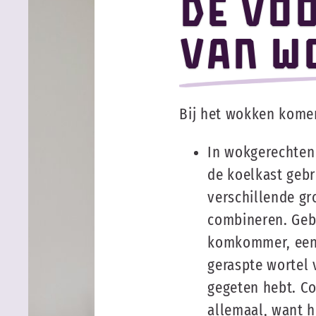
De vo
van W
Bij het wokken komen
In wokgerechten k
de koelkast gebr
verschillende g
combineren. Gebr
komkommer, een
geraspte wortel v
gegeten hebt. C
allemaal, want 