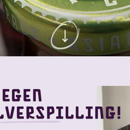
tegen
lverspilling!