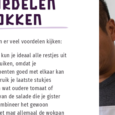
ordelen
okken
 er veel voordelen kijken:
un je ideaal alle restjes uit
uiken, omdat je
roenten goed met elkaar kan
uik je laatste stukjes
 wat oudere tomaat of
an de salade die je gister
ombineer het gewoon
het mag allemaal de wokpan