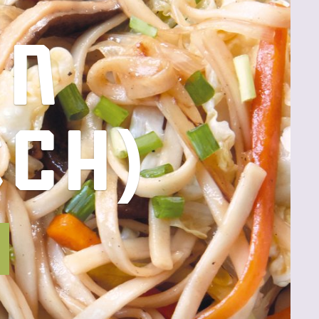
on
sch)