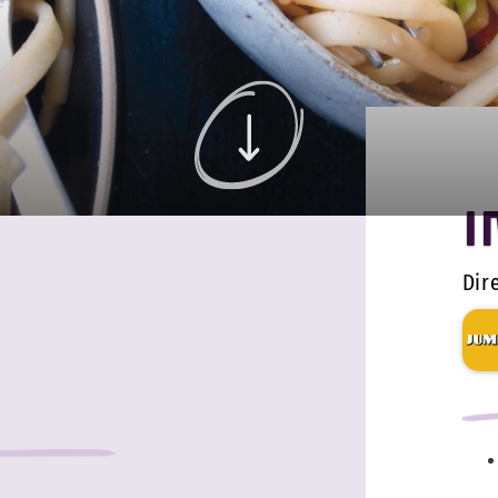
I
Dire