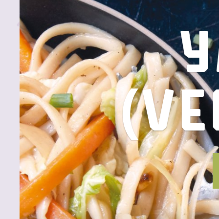
Y
(ve