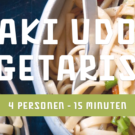
aki Ud
getari
4 PERSONEN - 15 MINUTEN