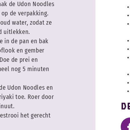
Maak de Udon Noodles
 op de verpakking.
koud water, zodat ze
d uitlekken.
e in de pan en bak
oflook en gember
Doe de prei en
eheel nog 5 minuten
g de Udon Noodles en
riyaki toe. Roer door
D
inuut.
estrooi het gerecht