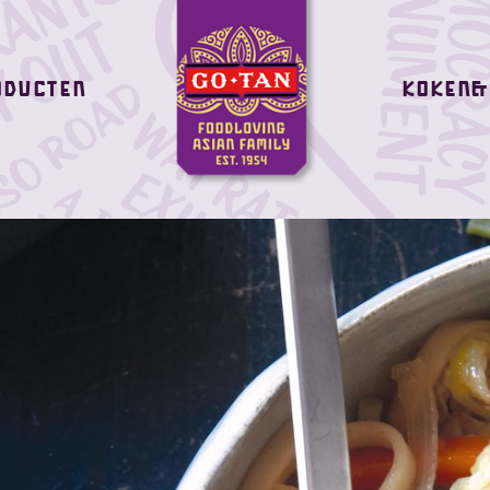
oducten
Koken&