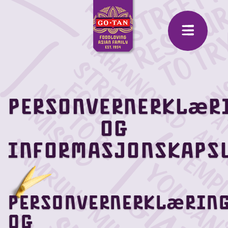
Personvernerklær
og
informasjonskaps
Personvernerklærin
og