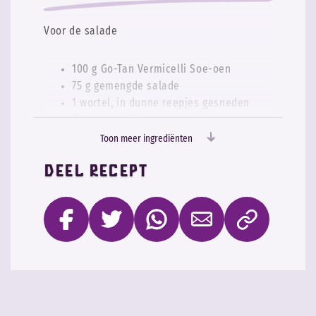
Voor de salade
100 g Go-Tan Vermicelli Soe-oen
75 g gemengde salade
1 wortel, in dunne reepjes gesneden
0,5 rode ui, fijn gesneden
1/3 van een komkommer, in dunne
Toon meer ingrediënten
reepjes gesneden
Deel recept
1 lente-ui, in smalle ringetjes gesneden
Taugé, kort met heet water afgespoeld
Handjevol pinda’s
1-2 blaadjes munt, fijn gesneden
Handjevol Korianderblaadjes naar
smaak
Optioneel gegrilde kipstukjes, gekookte
of gegrilde garnalen, gebakken stukjes
tofu