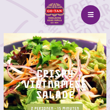
Crispy
Vietnamese
salade
2 PERSONEN - 15 MINUTEN