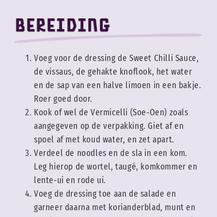
Voor de dressing
Bereiding
3 el Go-Tan Sweet Chilli Sauce
1 el Go-Tan Vissaus
Voeg voor de dressing de Sweet Chilli Sauce,
1 tl Go-Tan Gehakte Knoflook
de vissaus, de gehakte knoflook, het water
Sap van halve limoen
en de sap van een halve limoen in een bakje.
2 eetlepels water
Roer goed door.
Kook of wel de Vermicelli (Soe-Oen) zoals
aangegeven op de verpakking. Giet af en
spoel af met koud water, en zet apart.
Verdeel de noodles en de sla in een kom.
Leg hierop de wortel, taugé, komkommer en
lente-ui en rode ui.
Voeg de dressing toe aan de salade en
garneer daarna met korianderblad, munt en