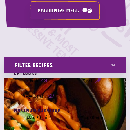
RANDOMIZE MEAL
FILTER RECIPES
Category
Fish
Meat
Vegetarian
Maximum duration
Max 20 min
Max 40 min