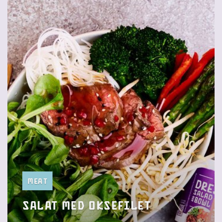
Meat
salat med oksefilet