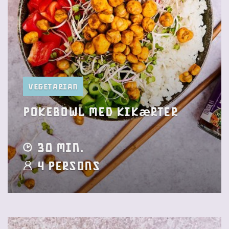
Vegetarian
pokebowl med kikærter
30 min.
4 Persons