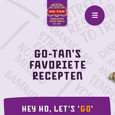
Go-Tan's
favoriete
recepten
Hey ho, let's '
GO
'