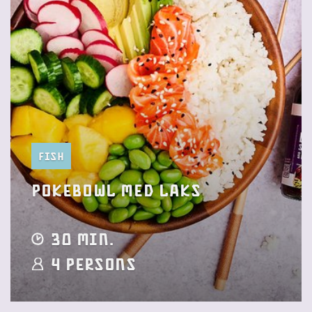
Fish
pokebowl med laks
30 min.
4 Persons