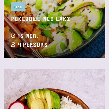
Fish
Pokébowl med laks
15 min.
4 Persons